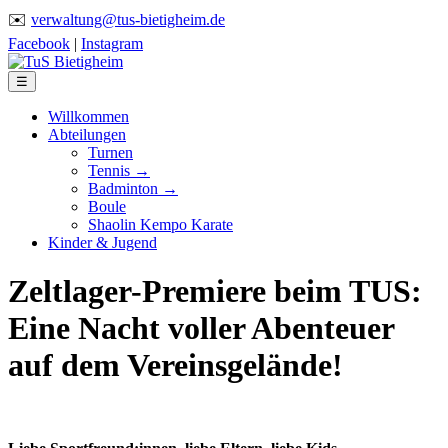
✉️
verwaltung@tus-bietigheim.de
Facebook
|
Instagram
☰
Willkommen
Abteilungen
Turnen
Tennis →
Badminton →
Boule
Shaolin Kempo Karate
Kinder & Jugend
Zeltlager-Premiere beim TUS:
Eine Nacht voller Abenteuer
auf dem Vereinsgelände!