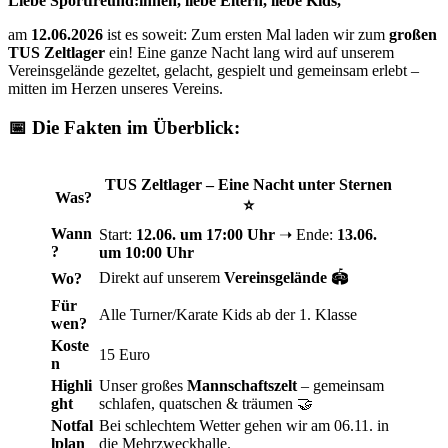
Liebe Sportfreund:innen, liebe Eltern, liebe Kids,
am
12.06.2026
ist es soweit: Zum ersten Mal laden wir zum
großen
TUS Zeltlager
ein! Eine ganze Nacht lang wird auf unserem
Vereinsgelände gezeltet, gelacht, gespielt und gemeinsam erlebt –
mitten im Herzen unseres Vereins.
📅 Die Fakten im Überblick:
TUS Zeltlager – Eine Nacht unter Sternen
Was?
⭐
Wann
Start:
12.06. um 17:00 Uhr
➝ Ende:
13.06.
?
um 10:00 Uhr
Direkt auf unserem
Vereinsgelände
🏟️
Wo?
Für
Alle Turner/Karate Kids ab der 1. Klasse
wen?
Koste
15 Euro
n
Highli
Unser großes
Mannschaftszelt
– gemeinsam
ght
schlafen, quatschen & träumen 🤝
Notfal
Bei schlechtem Wetter gehen wir am 06.11. in
lplan
die Mehrzweckhalle.