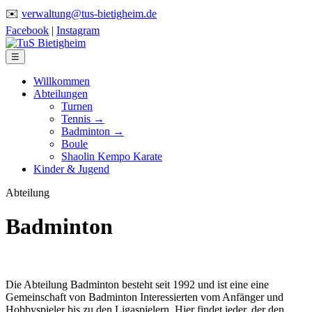
✉️
verwaltung@tus-bietigheim.de
Facebook
|
Instagram
☰
Willkommen
Abteilungen
Turnen
Tennis →
Badminton →
Boule
Shaolin Kempo Karate
Kinder & Jugend
Abteilung
Badminton
Die Abteilung Badminton besteht seit 1992 und ist eine eine
Gemeinschaft von Badminton Interessierten vom Anfänger und
Hobbyspieler bis zu den Ligaspielern. Hier findet jeder, der den