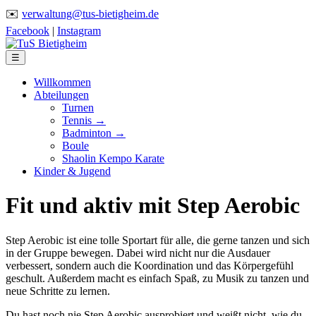
✉️
verwaltung@tus-bietigheim.de
Facebook
|
Instagram
☰
Willkommen
Abteilungen
Turnen
Tennis →
Badminton →
Boule
Shaolin Kempo Karate
Kinder & Jugend
Fit und aktiv mit Step Aerobic
Step Aerobic ist eine tolle Sportart für alle, die gerne tanzen und sich
in der Gruppe bewegen. Dabei wird nicht nur die Ausdauer
verbessert, sondern auch die Koordination und das Körpergefühl
geschult. Außerdem macht es einfach Spaß, zu Musik zu tanzen und
neue Schritte zu lernen.
Du hast noch nie Step Aerobic ausprobiert und weißt nicht, wie du