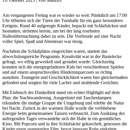
19. Oktober 2025
|
Von Maurice
Am vergangenen Freitag war es wieder so weit: Pünktlich um 17:00
Uhr öffneten sich die Türen der Turnhalle für ein ganz besonderes
Ereignis. Rund 40 aufgeregte Kinder, bepackt mit Schlafsäcken und
Isomatten, strömten herein, um bei der lang ersehnten
Hallenübernachtung dabei zu sein. Die Vorfreude auf eine Nacht
voller Spiel, Spaß und Abenteuer war riesig.
Nachdem die Schlafplätze eingerichtet waren, startete das
abwechslungsreiche Programm. Kreativität war in der Bastelecke
gefragt, wo eifrig gewerkelt und gestaltet wurde. Gleichzeitig
konnten sich die energiegeladenen Kids bei verschiedenen Spielen
und auf einem anspruchsvollen Hindernisparcours so richtig
austoben. Teamgeist und Geschicklichkeit waren hier gleichermaßen
gefordert und sorgten für viele Lacher und strahlende Gesichter.
Mit Einbruch der Dunkelheit stand ein echtes Highlight auf dem
Plan: die Nachtwanderung. Ausgerüstet mit Taschenlampen
erkundete die mutige Gruppe die Umgebung und erlebte die Natur
bei Nacht. Zurück in der warmen Halle wurde die verbliebene
Energie beim gemeinsamen Tanzen verbraucht. Zum Ausklang des
aufregenden Tages verwandelte sich die Halle in ein gemütliches
Kino. Mit Popcorn und in ihre Schlafsäcke gekuschelt, genossen die
Kinder einen spannenden Film, bevor langsam Ruhe einkehrte.