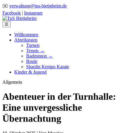
✉️
verwaltung@tus-bietigheim.de
Facebook
|
Instagram
☰
Willkommen
Abteilungen
Turnen
Tennis →
Badminton →
Boule
Shaolin Kempo Karate
Kinder & Jugend
Allgemein
Abenteuer in der Turnhalle:
Eine unvergessliche
Übernachtung