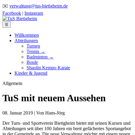
✉️
verwaltung@tus-bietigheim.de
Facebook
|
Instagram
☰
Willkommen
Abteilungen
Turnen
Tennis →
Badminton →
Boule
Shaolin Kempo Karate
Kinder & Jugend
Allgemein
TuS mit neuem Aussehen
08. Januar 2019
|
Von Hans-Jörg
Der Turn- und Sportverein Bietigheim bietet mit seinen Kursen und
Abteilungen seit über 100 Jahren ein breit gefächertes Sportangebot
in der Gemeinde an. Die neue Verwaltung möchte mit einem neuen