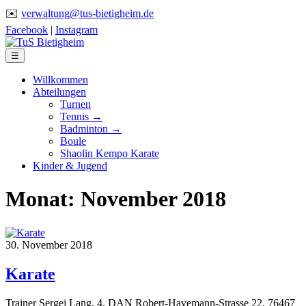
✉️
verwaltung@tus-bietigheim.de
Facebook
|
Instagram
☰
Willkommen
Abteilungen
Turnen
Tennis →
Badminton →
Boule
Shaolin Kempo Karate
Kinder & Jugend
Monat:
November 2018
30. November 2018
Karate
Trainer Sergej Lang, 4. DAN Robert-Havemann-Strasse 22, 76467